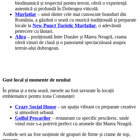
biodinamică și respectul pentru terroir, oferă o experiență
autentică și profundă în Dobrogea viticolă.
Murfatlar
– unul dintre cele mai cunoscute branduri din
România, a găzduit o seară cu muzică tradițională și preparate
locale la
New Punct Turistic Murfatlar
, o adevărată
petrecere cu lăutari.
Alira
– poziționată între Dunăre și Marea Neagră, crama
oferă vinuri de clasă și o panoramă spectaculoasă asupra
terroir-ului dobrogean.
Gust local și momente de neuitat
În prima și a treia seară, mesele au fost savurate în locații
emblematice pentru zona Constanței:
Crazy Social House
– un spațiu vibrant cu preparate creative
și atmosferă urbană.
Golful Pescarilor
– restaurant cu specific pescăresc, unde
vinul roze s-a potrivit perfect cu aromele din Marea Neagră.
Ambele seri au fost susținute de grupuri de firme și crame de top,
precum: