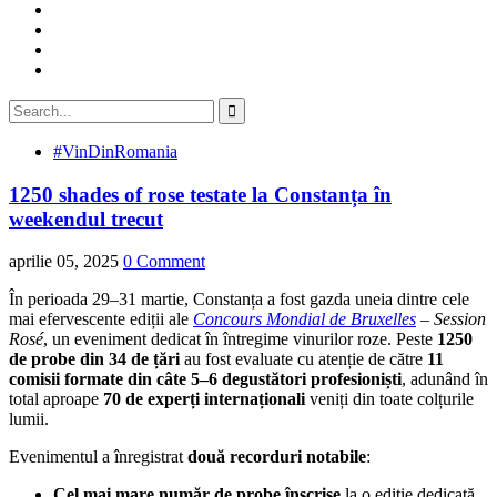
#VinDinRomania
1250 shades of rose testate la Constanța în
weekendul trecut
aprilie 05, 2025
0 Comment
În perioada 29–31 martie, Constanța a fost gazda uneia dintre cele
mai efervescente ediții ale
Concours Mondial de Bruxelles
– Session
Rosé
, un eveniment dedicat în întregime vinurilor roze. Peste
1250
de probe din 34 de țări
au fost evaluate cu atenție de către
11
comisii formate din câte 5–6 degustători profesioniști
, adunând în
total aproape
70 de experți internaționali
veniți din toate colțurile
lumii.
Evenimentul a înregistrat
două recorduri notabile
:
Cel mai mare număr de probe înscrise
la o ediție dedicată