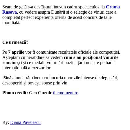
Seara de gală s-a desfășurat într-un cadru spectaculos, la
Crama
Rasova
, cu vedere asupra Dunării și o selecție de vinuri care a
completat perfect experiența oferită de acest concurs de talie
mondială.
Ce urmează?
Pe
7 aprilie
vor fi comunicate rezultatele oficiale ale competiției.
Așteptăm cu nerăbdare să vedem
cum s-au poziționat vinurile
românești
și ce medalii vor întări poziția țării noastre pe harta
internațională a roze-urilor.
Până atunci, rămânem cu bucuria unor zile intense de degustări,
descoperiri și povești spuse prin vin.
Photo credit: Geo Curnic
themoment.ro
By:
Diana Pavelescu