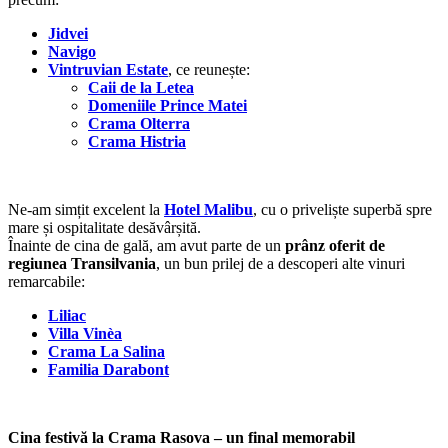
Jidvei
Navigo
Vintruvian Estate
, ce reunește:
Caii de la Letea
Domeniile Prince Matei
Crama Olterra
Crama Histria
Ne-am simțit excelent la
Hotel Malibu
, cu o priveliște superbă spre
mare și ospitalitate desăvârșită.
Înainte de cina de gală, am avut parte de un
prânz oferit de
regiunea Transilvania
, un bun prilej de a descoperi alte vinuri
remarcabile:
Liliac
Villa Vinèa
Crama La Salina
Familia Darabont
Cina festivă la Crama Rasova – un final memorabil