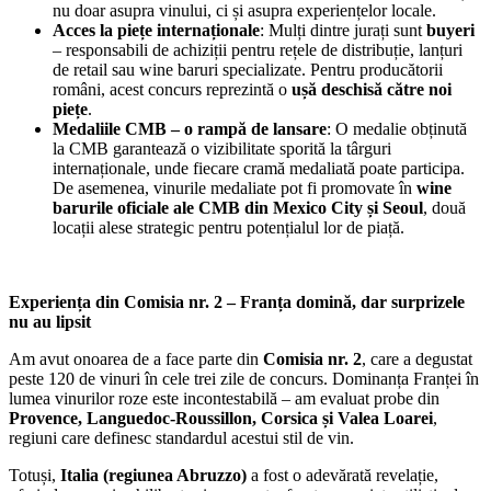
nu doar asupra vinului, ci și asupra experiențelor locale.
Acces la piețe internaționale
: Mulți dintre jurați sunt
buyeri
– responsabili de achiziții pentru rețele de distribuție, lanțuri
de retail sau wine baruri specializate. Pentru producătorii
români, acest concurs reprezintă o
ușă deschisă către noi
piețe
.
Medaliile CMB – o rampă de lansare
: O medalie obținută
la CMB garantează o vizibilitate sporită la târguri
internaționale, unde fiecare cramă medaliată poate participa.
De asemenea, vinurile medaliate pot fi promovate în
wine
barurile oficiale ale CMB din Mexico City și Seoul
, două
locații alese strategic pentru potențialul lor de piață.
Experiența din Comisia nr. 2 – Franța domină, dar surprizele
nu au lipsit
Am avut onoarea de a face parte din
Comisia nr. 2
, care a degustat
peste 120 de vinuri în cele trei zile de concurs. Dominanța Franței în
lumea vinurilor roze este incontestabilă – am evaluat probe din
Provence, Languedoc-Roussillon, Corsica și Valea Loarei
,
regiuni care definesc standardul acestui stil de vin.
Totuși,
Italia (regiunea Abruzzo)
a fost o adevărată revelație,