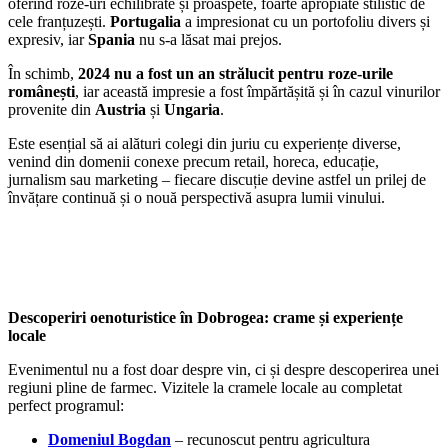
oferind roze-uri echilibrate și proaspete, foarte apropiate stilistic de
cele franțuzești.
Portugalia
a impresionat cu un portofoliu divers și
expresiv, iar
Spania
nu s-a lăsat mai prejos.
În schimb,
2024 nu a fost un an strălucit pentru roze-urile
românești
, iar această impresie a fost împărtășită și în cazul vinurilor
provenite din
Austria
și
Ungaria
.
Este esențial să ai alături colegi din juriu cu experiențe diverse,
venind din domenii conexe precum retail, horeca, educație,
jurnalism sau marketing – fiecare discuție devine astfel un prilej de
învățare continuă și o nouă perspectivă asupra lumii vinului.
Descoperiri oenoturistice în Dobrogea: crame și experiențe
locale
Evenimentul nu a fost doar despre vin, ci și despre descoperirea unei
regiuni pline de farmec. Vizitele la cramele locale au completat
perfect programul:
Domeniul Bogdan
– recunoscut pentru agricultura