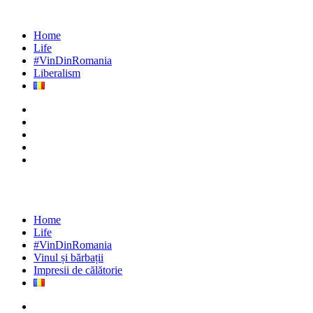
Home
Life
#VinDinRomania
Liberalism
Home
Life
#VinDinRomania
Vinul și bărbații
Impresii de călătorie