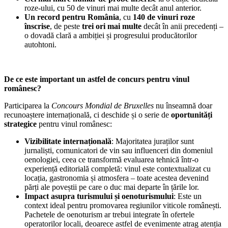
roze-ului, cu 50 de vinuri mai multe decât anul anterior.
Un record pentru România
, cu
140 de vinuri roze
înscrise
, de peste
trei ori mai multe
decât în anii precedenți –
o dovadă clară a ambiției și progresului producătorilor
autohtoni.
De ce este important un astfel de concurs pentru vinul
românesc?
Participarea la
Concours Mondial de Bruxelles
nu înseamnă doar
recunoaștere internațională, ci deschide și o serie de
oportunități
strategice
pentru vinul românesc:
Vizibilitate internațională
: Majoritatea juraților sunt
jurnaliști, comunicatori de vin sau influenceri din domeniul
oenologiei, ceea ce transformă evaluarea tehnică într-o
experiență editorială completă: vinul este contextualizat cu
locația, gastronomia și atmosfera – toate acestea devenind
părți ale poveștii pe care o duc mai departe în țările lor.
Impact asupra turismului și oenoturismului
: Este un
context ideal pentru promovarea regiunilor viticole românești.
Pachetele de oenoturism ar trebui integrate în ofertele
operatorilor locali, deoarece astfel de evenimente atrag atenția