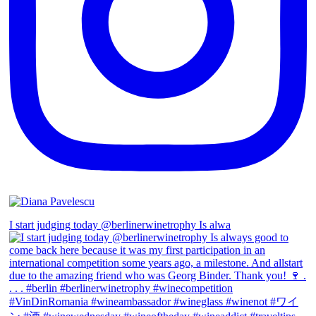
I start judging today @berlinerwinetrophy Is alwa