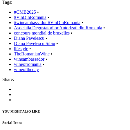
Tags:
#CMB2025
•
#VinDinRomania
•
#wineambassador #VinDinRomania
•
Asociatia Degustatorilor Autorizati din Romania
•
concours mondial de bruxelles
•
Diana Pavelescu
•
Diana Pavelescu Sibiu
•
lifestyle
•
TheRomanianWine
•
wineambassador
•
wineofromania
•
wineoftheday
Share:
YOU MIGHT ALSO LIKE
Social Icons