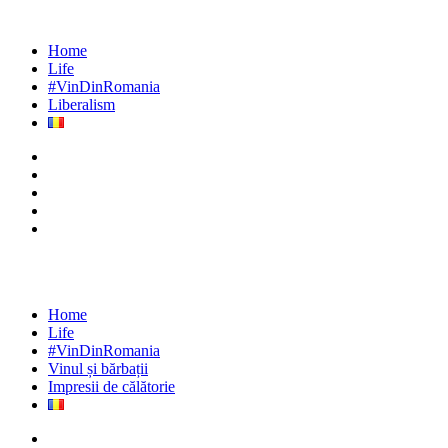
Home
Life
#VinDinRomania
Liberalism
Home
Life
#VinDinRomania
Vinul și bărbații
Impresii de călătorie