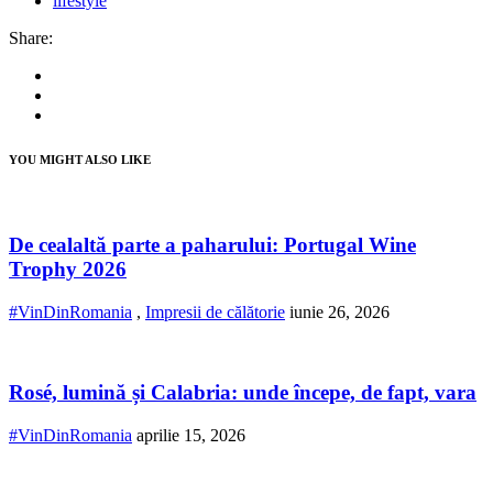
lifestyle
Share:
YOU MIGHT ALSO LIKE
De cealaltă parte a paharului: Portugal Wine
Trophy 2026
#VinDinRomania
,
Impresii de călătorie
iunie 26, 2026
Rosé, lumină și Calabria: unde începe, de fapt, vara
#VinDinRomania
aprilie 15, 2026