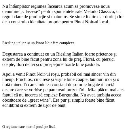
Nu întâmplător regiunea încearcă acum să promoveze noua
denumire „Classese” pentru spumantele sale Metodo Classico, cu
reguli clare de producție și maturare. Se simte foarte clar dorința lor
de a construi o identitate proprie pentru Pinot Noir-ul local.
Riesling italian și un Pinot Noir fără complexe
Degustarea a continuat cu un Riesling Italian foarte prietenos și
extrem de bine făcut pentru zona lui de preț. Floral, cu piersici
coapte, flori de tei și o prospețime foarte bine păstrată.
Apoi a venit Pinot Noir-ul roșu, probabil cel mai sincer vin din
lineup. Fructuos, cu cireșe și vișine bine coapte, taninuri moi și o
notă minerală care amintea constant de solurile bogate în cretă
despre care se vorbise pe parcursul prezentării. Mi-a plăcut mai ales
faptul că nu încerca să copieze Burgundia. Nu avea ambiția aceea
obositoare de „great wine”. Era pur și simplu foarte bine făcut,
echilibrat și extrem de ușor de băut.
O regiune care merită pusă pe listă