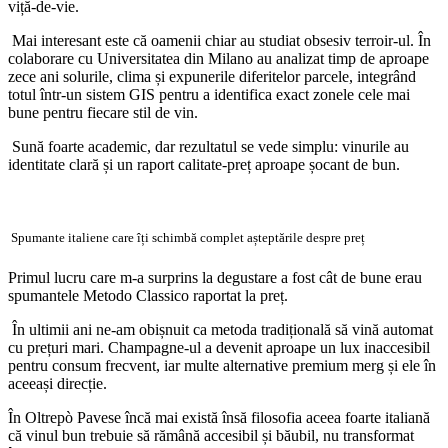
viță-de-vie.
Mai interesant este că oamenii chiar au studiat obsesiv terroir-ul. În
colaborare cu Universitatea din Milano au analizat timp de aproape
zece ani solurile, clima și expunerile diferitelor parcele, integrând
totul într-un sistem GIS pentru a identifica exact zonele cele mai
bune pentru fiecare stil de vin.
Sună foarte academic, dar rezultatul se vede simplu: vinurile au
identitate clară și un raport calitate-preț aproape șocant de bun.
Spumante italiene care îți schimbă complet așteptările despre preț
Primul lucru care m-a surprins la degustare a fost cât de bune erau
spumantele Metodo Classico raportat la preț.
În ultimii ani ne-am obișnuit ca metoda tradițională să vină automat
cu prețuri mari. Champagne-ul a devenit aproape un lux inaccesibil
pentru consum frecvent, iar multe alternative premium merg și ele în
aceeași direcție.
În Oltrepò Pavese încă mai există însă filosofia aceea foarte italiană
că vinul bun trebuie să rămână accesibil și băubil, nu transformat