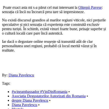
Poate exact asta mi s-a părut cel mai interesant la
Oltrepò Pavese
:
senzația că încă nu încearcă prea tare să impresioneze.
Nu există discursul grandios al marilor regiuni viticole, nici prețurile
speculative și nici senzația că experiența este construită exclusiv
pentru turiști. În schimb, există vinuri foarte bune, peisaje superbe și
o cultură locală care pare încă autentică.
Iar dacă o degustare online reușește să transmită atât de clar
personalitatea unei regiuni, probabil că locul merită văzut și în
realitate.
By:
Diana Pavelescu
Tags:
#wineambassador #VinDinRomania
•
Asociatia Degustatorilor Autorizati din Romania
•
despre Diana Pavelescu
•
Diana Pavelescu
•