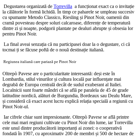
Degustarea organizată de
Torrevilla
a funcționat exact ca o invitație
la călătorie în formă lichidă. În timp ce paharele se umpleau succesiv
cu spumante Metodo Classico, Riesling și Pinot Noir, oamenii din
cramă povesteau despre soluri calcaroase, diferențe de temperatură
dintre zi și noapte, podgorii plantate pe dealuri abrupte și obsesia lor
pentru Pinot Noir.
La final aveai senzația că nu participasei doar la o degustare, ci că
tocmai ți se făcuse poftă de o nouă destinație italiană.
Regiunea italiană care pariază pe Pinot Noir
Oltrepò Pavese are o particularitate interesantă: deși este în
Lombardia, stilul vinurilor și cultura locală par influențate mai
degrabă de Europa centrală decât de sudul exuberant al Italiei.
Localnicii sunt foarte mândri că se află pe paralela de 45 de grade
latitudine nordică, alături de Burgundia, Bordeaux sau Dealu Mare,
și consideră că exact acest lucru explică relația specială a regiunii cu
Pinot Noir-ul.
Iar cifrele chiar sunt impresionante. Oltrepò Pavese se află printre
cele mai mari regiuni cultivate cu Pinot Noir din lume, iar Torrevilla
este unul dintre producătorii importanți ai zonei: o cooperativă
fondată în 1907, cu aproximativ 200 de membri și 500 de hectare de