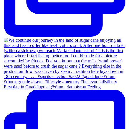
First day in Guadalupe at @rhum_damoiseau Feeling