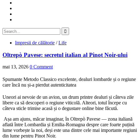
Impresii de călătorie
/
Life
Oltrepò Pavese: secretul italian al Pinot Noir-ului
mai 13, 2026
0 Comment
Spumante Metodo Classico excelente, dealuri lombarde și o regiune
care încă nu și-a pierdut autenticitatea
Uneori ai nevoie de un avion, un drum printre dealuri și câteva zile
libere ca să descoperi o regiune viticolă. Alteori, totul începe cu
câteva sticle trimise acasă și o degustare online bine făcută.
Așa am ajuns, măcar imaginar, în Oltrepò Pavese — zona italiană
aflată între Lombardia și Emilia-Romagna despre care foarte puțină
lume vorbește la noi, deși este una dintre cele mai importante regiuni
din lume pentru Pinot Noir.