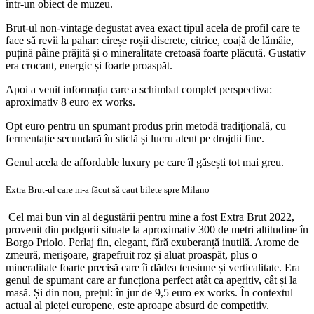
într-un obiect de muzeu.
Brut-ul non-vintage degustat avea exact tipul acela de profil care te
face să revii la pahar: cireșe roșii discrete, citrice, coajă de lămâie,
puțină pâine prăjită și o mineralitate cretoasă foarte plăcută. Gustativ
era crocant, energic și foarte proaspăt.
Apoi a venit informația care a schimbat complet perspectiva:
aproximativ 8 euro ex works.
Opt euro pentru un spumant produs prin metodă tradițională, cu
fermentație secundară în sticlă și lucru atent pe drojdii fine.
Genul acela de affordable luxury pe care îl găsești tot mai greu.
Extra Brut-ul care m-a făcut să caut bilete spre Milano
Cel mai bun vin al degustării pentru mine a fost Extra Brut 2022,
provenit din podgorii situate la aproximativ 300 de metri altitudine în
Borgo Priolo. Perlaj fin, elegant, fără exuberanță inutilă. Arome de
zmeură, merișoare, grapefruit roz și aluat proaspăt, plus o
mineralitate foarte precisă care îi dădea tensiune și verticalitate. Era
genul de spumant care ar funcționa perfect atât ca aperitiv, cât și la
masă. Și din nou, prețul: în jur de 9,5 euro ex works. În contextul
actual al pieței europene, este aproape absurd de competitiv.